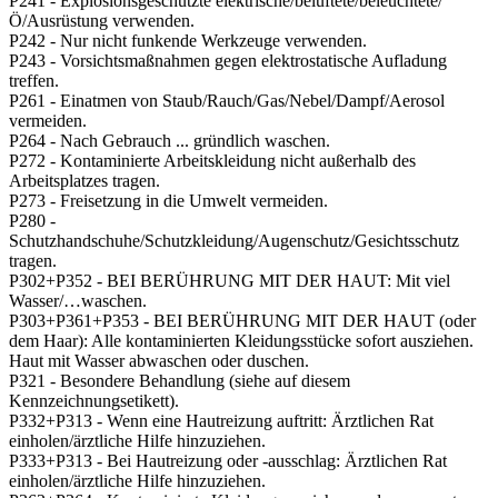
P241 - Explosionsgeschützte elektrische/belüftete/beleuchtete/
Ö/Ausrüstung verwenden.
P242 - Nur nicht funkende Werkzeuge verwenden.
P243 - Vorsichtsmaßnahmen gegen elektrostatische Aufladung
treffen.
P261 - Einatmen von Staub/Rauch/Gas/Nebel/Dampf/Aerosol
vermeiden.
P264 - Nach Gebrauch ... gründlich waschen.
P272 - Kontaminierte Arbeitskleidung nicht außerhalb des
Arbeitsplatzes tragen.
P273 - Freisetzung in die Umwelt vermeiden.
P280 -
Schutzhandschuhe/Schutzkleidung/Augenschutz/Gesichtsschutz
tragen.
P302+P352 - BEI BERÜHRUNG MIT DER HAUT: Mit viel
Wasser/…waschen.
P303+P361+P353 - BEI BERÜHRUNG MIT DER HAUT (oder
dem Haar): Alle kontaminierten Kleidungsstücke sofort ausziehen.
Haut mit Wasser abwaschen oder duschen.
P321 - Besondere Behandlung (siehe auf diesem
Kennzeichnungsetikett).
P332+P313 - Wenn eine Hautreizung auftritt: Ärztlichen Rat
einholen/ärztliche Hilfe hinzuziehen.
P333+P313 - Bei Hautreizung oder -ausschlag: Ärztlichen Rat
einholen/ärztliche Hilfe hinzuziehen.