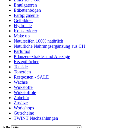
Emulgatoren
Etikettenbögen
Farbpigmente
Gelbildner
Hydrolate
Konservierer
Make up
Naturseifen 100% natürlich
Natürliche Nahrungsergänzung aus CH
Parfümöl
Pflanzenextrakte- und Auszüge
Rezeptbücher
Tenside
Tonerden
Restposten - SALE
Wachse
Wirkstoffe
Wirkstofföle
Zubehör
Zusätze
Workshops
Gutscheine
TWINT Nachzahlungen
Alle