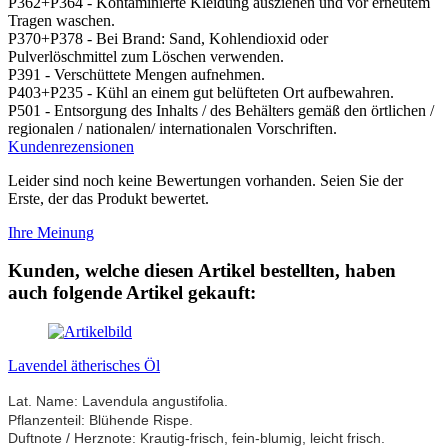
P362+P364 - Kontaminierte Kleidung ausziehen und vor erneutem
Tragen waschen.
P370+P378 - Bei Brand: Sand, Kohlendioxid oder
Pulverlöschmittel zum Löschen verwenden.
P391 - Verschüttete Mengen aufnehmen.
P403+P235 - Kühl an einem gut belüfteten Ort aufbewahren.
P501 - Entsorgung des Inhalts / des Behälters gemäß den örtlichen /
regionalen / nationalen/ internationalen Vorschriften.
Kundenrezensionen
Leider sind noch keine Bewertungen vorhanden. Seien Sie der
Erste, der das Produkt bewertet.
Ihre Meinung
Kunden, welche diesen Artikel bestellten, haben
auch folgende Artikel gekauft:
Lavendel ätherisches Öl
Lat. Name: Lavendula angustifolia
.
Pflanzenteil: Blühende Rispe.
Duftnote /
Herznote: Krautig-frisch, fein-blumig, leicht frisch.