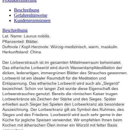
Produkterinnerung
Beschreibung
Gefahrenhinweise
Kundenrezensionen
Beschreibung
Lat. Name: Laurus nobilis
.
Pflanzenteil: Blätter.
Duftnote / Kopf-Herznote: Würzig-medizinisch, warm, maskulin.
Herkunftsland: China.
Der Lorbeerstrauch ist im gesamten Mittelmeerraum beheimatet.
Das etherische Lorbeeröl wird durch Wasserdampfdestillation der
dicken, lederartigen, immergrünen Blätter des Strauches gewonnen.
Lorbeeröl ist ein idealer Raumduft für die Meditation und
Entspannung.
Das etherische Lorbeeröl wird auch als „Siegeröl“
bezeichnet. Schon vor langer Zeit wurde diese Eigenschaft des
Lorbeerstrauches genutzt. Bereits die römischen Kaiser trugen
Lorbeerkränze als Zeichen der Stärke und des Sieges. Später
erhielten auch Sieger bei Spielen den Lorbeerkranz als besondere
Auszeichnung. Der Lorbeerkranz gilt als Symbol des Ruhmes, des
Sieges und des Friedens. Loorbeeröl wird auch sehr gerne in der
Küche für jegliche Speisen verwendet.
Wir empfehlen Ihnen beim
Kochen mit ätherischen Ölen immer ein Würzöl mit fetter Basis