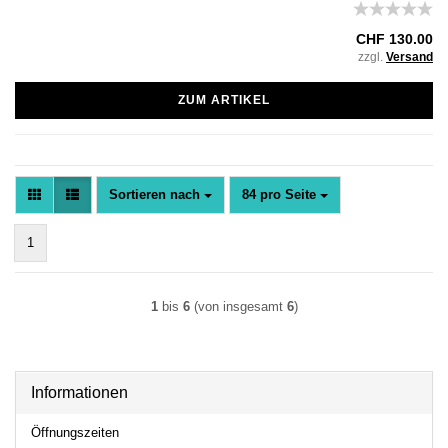
CHF 130.00
zzgl.
Versand
ZUM ARTIKEL
Sortieren nach
pro Seite
Sortieren nach
84 pro Seite
1
1
bis
6
(von insgesamt
6
)
Informationen
Öffnungszeiten