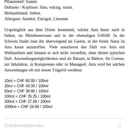
Pflanzenteil: Samen.
Duftnote / Kopfnote:
Süss, würzig, warm
.
Herkunftsland: Indien.
Allergene: Anethol, Estragol, Limonen
Ursprünglich aus dem Orient kommend, wächst Anis heute auch in
Indien, im Mittelmeerraum und in der ehemaligen UdSSR. In der
Schweiz findet man ihn überwiegend im Garten, in der freien Natur ist
Anis kaum anzutreffen. Viele assoziieren den Duft von Anis mit
Weihnachten und können es sich nicht vorstellen, ohne diesen typischen
Duft. Anwendungsmöglichkeiten sind als Balsam, in Bädern, für Cremes,
zur Inhalation, in Kompressen oder in Massageöl. Anis wird bei solchen
Anwendungen oft mit einem Trägeröl verdünnt.
10ml = CHF 60.00 / 100ml
20ml = CHF 43.00 / 100ml
50ml = CHF 38.80 / 100ml
100ml = CHF 35.25 / 100ml
200ml = CHF 27.08 / 100ml
1000ml = CHF 24.69 / 100ml
Gefahrenhinweise