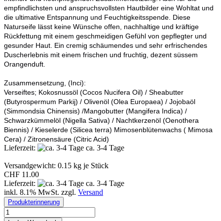
empfindlichsten und anspruchsvollsten Hautbilder eine Wohltat und
die ultimative Entspannung und Feuchtigkeitsspende. Diese
Naturseife lässt keine Wünsche offen, nachhaltige und kräftige
Rückfettung mit einem geschmeidigen Gefühl von gepflegter und
gesunder Haut. Ein cremig schäumendes und sehr erfrischendes
Duscherlebnis mit einem frischen und fruchtig, dezent süssem
Orangenduft.
Zusammensetzung, (Inci):
Verseiftes; Kokosnussöl (Cocos Nucifera Oil) / Sheabutter
(Butyrospermum Parkij) / Olivenöl (Olea Europaea) / Jojobaöl
(Simmondsia Chinensis) /Mangobutter (Mangifera Indica) /
Schwarzkümmelöl (Nigella Sativa) / Nachtkerzenöl (Oenothera
Biennis) / Kieselerde (Silicea terra) Mimosenblütenwachs ( Mimosa
Cera) / Zitronensäure (Citric Acid)
Lieferzeit:
ca. 3-4 Tage
Versandgewicht:
0.15
kg je Stück
CHF 11.00
Lieferzeit:
ca. 3-4 Tage
inkl. 8.1% MwSt. zzgl.
Versand
Produkterinnerung