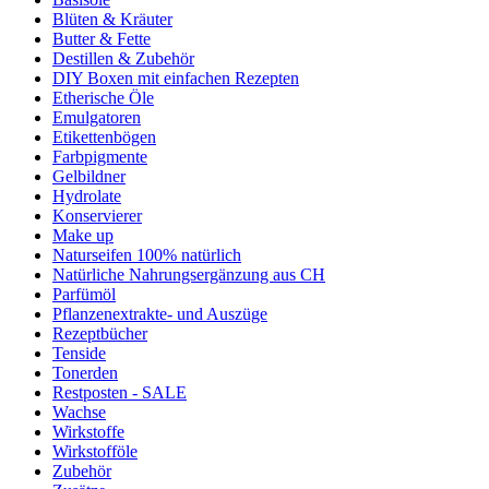
Blüten & Kräuter
Butter & Fette
Destillen & Zubehör
DIY Boxen mit einfachen Rezepten
Etherische Öle
Emulgatoren
Etikettenbögen
Farbpigmente
Gelbildner
Hydrolate
Konservierer
Make up
Naturseifen 100% natürlich
Natürliche Nahrungsergänzung aus CH
Parfümöl
Pflanzenextrakte- und Auszüge
Rezeptbücher
Tenside
Tonerden
Restposten - SALE
Wachse
Wirkstoffe
Wirkstofföle
Zubehör