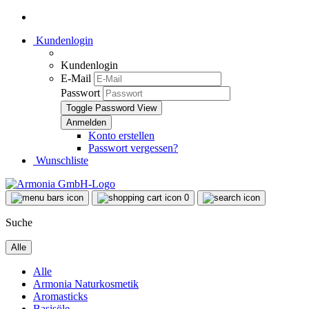
Kundenlogin
Kundenlogin
E-Mail
Passwort
Toggle Password View
Konto erstellen
Passwort vergessen?
Wunschliste
0
Suche
Alle
Alle
Armonia Naturkosmetik
Aromasticks
Basisöle