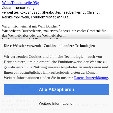
Wein/Traubenseife 95g
Zusammensetzung:
verseiftes Kokosnussöl, Sheabutter, Traubenkernöl, Olivenöl,
Reiskeimöl, Wein, Traubentrester, äth.Öle
Warum nicht einmal mit Wein Duschen?
Wunderbares Duscherlebnis, mal etwas Anderes, ein cooles Geschenk für
den Weinliebhaber oder die Weinliebhaberin.
Lieferzeit:
ca. 3-4 Tage
Diese Webseite verwendet Cookies und andere Technologien
Versandgewicht:
0.1
kg je Stück
CHF 10.50
Wir verwenden Cookies und ähnliche Technologien, auch von
Lieferzeit:
ca. 3-4 Tage
Drittanbietern, um die ordentliche Funktionsweise der Website zu
inkl. 8.1% MwSt. zzgl.
Versand
gewährleisten, die Nutzung unseres Angebotes zu analysieren und
Produkterinnerung
Ihnen ein bestmögliches Einkaufserlebnis bieten zu können.
Weitere Informationen finden Sie in unserer
Datenschutzerklärung
.
In den Warenkorb
Alle Akzeptieren
Tannenspitzli Seife 95g
Zusammensetzung (Inci):
Weitere Informationen
verseiftes Kokosnussöl, Sheabutter unraffiniert, Hanföl, Rizinusöl,
Olivenöl, Wasser Tannenspitzli, äth.Öle