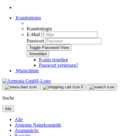
Kundenlogin
Kundenlogin
E-Mail
Passwort
Toggle Password View
Konto erstellen
Passwort vergessen?
Wunschliste
0
Suche
Alle
Alle
Armonia Naturkosmetik
Aromasticks
Basisöle