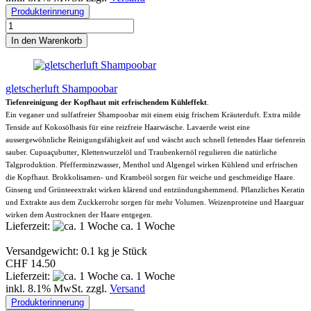
Produkterinnerung
In den Warenkorb
gletscherluft Shampoobar
Tiefenreinigung der Kopfhaut mit erfrischendem Kühleffekt
.
Ein veganer und sulfatfreier Shampoobar mit einem eisig frischem Kräuterduft. Extra milde
Tenside auf Kokosölbasis für eine reizfreie Haarwäsche. Lavaerde weist eine
aussergewöhnliche Reinigungsfähigkeit auf und wäscht auch schnell fettendes Haar tiefenrein
sauber. Cupuaçubutter, Klettenwurzelöl und Traubenkernöl regulieren die natürliche
Talgproduktion. Pfefferminzwasser, Menthol und Algengel wirken Kühlend und erfrischen
die Kopfhaut. Brokkolisamen- und Krambeöl sorgen für weiche und geschmeidige Haare.
Ginseng und Grünteeextrakt wirken klärend und entzündungshemmend. Pflanzliches Keratin
und Extrakte aus dem Zuckkerrohr sorgen für mehr Volumen. Weizenproteine und Haarguar
wirken dem Austrocknen der Haare entgegen.
Lieferzeit:
ca. 1 Woche
Versandgewicht:
0.1
kg je Stück
CHF 14.50
Lieferzeit:
ca. 1 Woche
inkl. 8.1% MwSt. zzgl.
Versand
Produkterinnerung