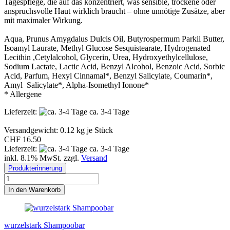
Tagespflege, die auf das konzentriert, was sensible, trockene oder
anspruchsvolle Haut wirklich braucht – ohne unnötige Zusätze, aber
mit maximaler Wirkung.
Aqua, Prunus Amygdalus Dulcis Oil, Butyrospermum Parkii Butter,
Isoamyl Laurate, Methyl Glucose Sesquistearate, Hydrogenated
Lecithin ,Cetylalcohol, Glycerin, Urea, Hydroxyethylcellulose,
Sodium Lactate, Lactic Acid, Benzyl Alcohol, Benzoic Acid, Sorbic
Acid, Parfum, Hexyl Cinnamal*, Benzyl Salicylate, Coumarin*,
Amyl Salicylate*, Alpha-Isomethyl Ionone*
* Allergene
Lieferzeit:
ca. 3-4 Tage
Versandgewicht:
0.12
kg je Stück
CHF 16.50
Lieferzeit:
ca. 3-4 Tage
inkl. 8.1% MwSt. zzgl.
Versand
Produkterinnerung
In den Warenkorb
wurzelstark Shampoobar