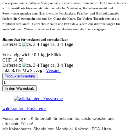
Ein veganer und sulfatfreier Shampoobar mit einem süssen Blumenduft. Extra milde Tenside
auf Kokosölbasis für eine reizfreie Haarwäsche. Sheabutter, Kameliensamenöl und
Rosenwasser spenden dem Haar intensive Feuchtigkeit. Krambe- und Brokkolisamenöl
fördern die Geschmeidigkeit und den Glanz der Haare. Die Violette Tonerde reinigt die
Kopfhaut sehr sanft. Pflanzliches Keratin und Extrakte aus dem Zuckkerrohr sorgen für
mehr Volumen. Weizenproteine wirken dem Austrocknen der Haare entgegen.
Shampoobar für trockenes und normales Haar.
Lieferzeit:
ca. 3-4 Tage
Versandgewicht:
0.1
kg je Stück
CHF 14.50
Lieferzeit:
ca. 3-4 Tage
inkl. 8.1% MwSt. zzgl.
Versand
Produkterinnerung
In den Warenkorb
wildkräuter - Fusscreme
Fusscreme mit Kräuterduft für entspannte, seidenweiche und
erfrischte Füsse!
Mit Kakaobutter, Sheabutter, Mandelöl, Kokosöl, PCA, Urea,