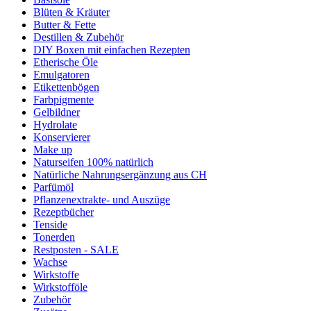
Blüten & Kräuter
Butter & Fette
Destillen & Zubehör
DIY Boxen mit einfachen Rezepten
Etherische Öle
Emulgatoren
Etikettenbögen
Farbpigmente
Gelbildner
Hydrolate
Konservierer
Make up
Naturseifen 100% natürlich
Natürliche Nahrungsergänzung aus CH
Parfümöl
Pflanzenextrakte- und Auszüge
Rezeptbücher
Tenside
Tonerden
Restposten - SALE
Wachse
Wirkstoffe
Wirkstofföle
Zubehör