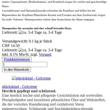
sauber. Cupuaçubutter, Brokkolisamen- und Krambeöl sorgen für weiche und geschmeidige
Haare.
Lavendelwasser und Hamamelisextrakt erfrischen die Kopfhaut und helfen bei der
Regeneration der Kopfhaut.Pflanzliches Keratin und Extrakte aus dem Zuckkerrohr sorgen
für mehr Volumen. Weizenproteine wirken dem Austrocknen der Haare entgegen.
Shampoobar für normales und eher schnell fettendes Haar.
.
Lieferzeit:
ca. 3-4 Tage
Versandgewicht:
0.1
kg je Stück
CHF 14.50
Lieferzeit:
ca. 3-4 Tage
inkl. 8.1% MwSt. zzgl.
Versand
Produkterinnerung
In den Warenkorb
glückskind - Gelcreme
Herrlich gepflegt und schützend.
Eine herrlich leichte und pflegende Gesichtslotion mit wertvollen
Phospholipiden und luxuriösen pflanzlichen Ölen und Wirkstoffen,
die der vorzeiten Hautalterung und oxidativem Stress
entgegenwirken. Schützende und feuchtigkeitsbewahrende