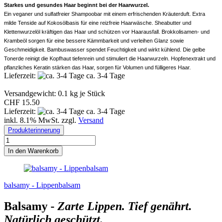
Starkes und gesundes Haar beginnt bei der Haarwurzel.
Ein veganer und sulfatfreier Shampoobar mit einem erfrischenden Kräuterduft. Extra
milde Tenside auf Kokosölbasis für eine reizfreie Haarwäsche. Sheabutter und
Klettenwurzelöl kräftigen das Haar und schützen vor Haarausfall. Brokkolisamen- und
Krambeöl sorgen für eine bessere Kämmbarkeit und verleihen Glanz sowie
Geschmeidigkeit. Bambuswasser spendet Feuchtigkeit und wirkt kühlend. Die gelbe
Tonerde reinigt die Kopfhaut tiefenrein und stimuliert die Haarwurzeln. Hopfenextrakt und
pflanzliches Keratin stärken das Haar, sorgen für Volumen und fülligeres Haar.
Lieferzeit:
ca. 3-4 Tage
Versandgewicht:
0.1
kg je Stück
CHF 15.50
Lieferzeit:
ca. 3-4 Tage
inkl. 8.1% MwSt. zzgl.
Versand
Produkterinnerung
In den Warenkorb
balsamy - Lippenbalsam
Balsamy -
Zarte Lippen. Tief genährt.
Natürlich geschützt.