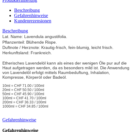
Produkterinnerung
Beschreibung
Gefahrenhinweise
Kundenrezensionen
Beschreibung
Lat. Name: Lavendula angustifolia
.
Pflanzenteil: Blühende Rispe.
Duftnote / Herznote: Krautig-frisch, fein-blumig, leicht frisch.
Herkunftsland: Frankreich.
Etherisches Lavendelöl kann als eines der wenigen Öle pur auf die
Haut aufgetragen werden, da es besonders mild ist. Die Anwendung
von Lavendelöl erfolgt mittels Raumbeduftung, Inhalation,
Kompresse, Körperöl oder Badeöl.
10ml = CHF 71.00 / 100ml
20ml = CHF 50.50 / 100ml
50ml = CHF 45.90 / 100ml
100ml = CHF 41.70 / 100ml
200ml = CHF 36.33 / 100ml
1000ml = CHF 34.85 / 100ml
Gefahrenhinweise
Gefahrenhinweise