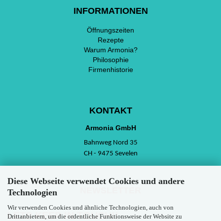
INFORMATIONEN
Öffnungszeiten
Rezepte
Warum Armonia?
Philosophie
Firmenhistorie
KONTAKT
Armonia GmbH
Bahnweg Nord 35
CH - 9475 Sevelen
Diese Webseite verwendet Cookies und andere
NEWSLETTER
Technologien
Wir verwenden Cookies und ähnliche Technologien, auch von
LETS KEEP IN TOUCH!!
Drittanbietern, um die ordentliche Funktionsweise der Website zu