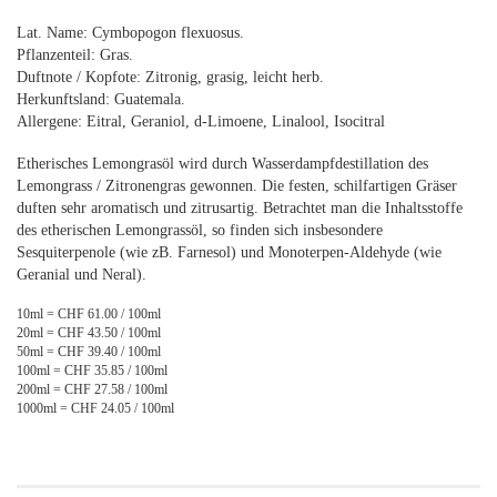
Lat. Name: Cymbopogon flexuosus
.
Pflanzenteil: Gras.
Duftnote / Kopfote: Zitronig, grasig, leicht herb.
Herkunftsland: Guatemala.
Allergene: Eitral, Geraniol, d-Limoene, Linalool, Isocitral
Etherisches Lemongrasöl wird durch Wasserdampfdestillation des
Lemongrass / Zitronengras gewonnen. Die festen, schilfartigen Gräser
duften sehr aromatisch und zitrusartig. Betrachtet man die Inhaltsstoffe
des etherischen Lemongrassöl, so finden sich insbesondere
Sesquiterpenole (wie zB. Farnesol) und Monoterpen-Aldehyde (wie
Geranial und Neral).
10ml = CHF 61.00 / 100ml
20ml = CHF 43.50 / 100ml
50ml = CHF 39.40 / 100ml
100ml = CHF 35.85 / 100ml
200ml = CHF 27.58 / 100ml
1000ml = CHF 24.05 / 100ml