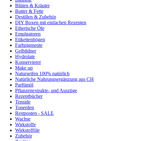
Blüten & Kräuter
Butter & Fette
Destillen & Zubehör
DIY Boxen mit einfachen Rezepten
Etherische Öle
Emulgatoren
Etikettenbögen
Farbpigmente
Gelbildner
Hydrolate
Konservierer
Make up
Naturseifen 100% natürlich
Natürliche Nahrungsergänzung aus CH
Parfümöl
Pflanzenextrakte- und Auszüge
Rezeptbücher
Tenside
Tonerden
Restposten - SALE
Wachse
Wirkstoffe
Wirkstofföle
Zubehör