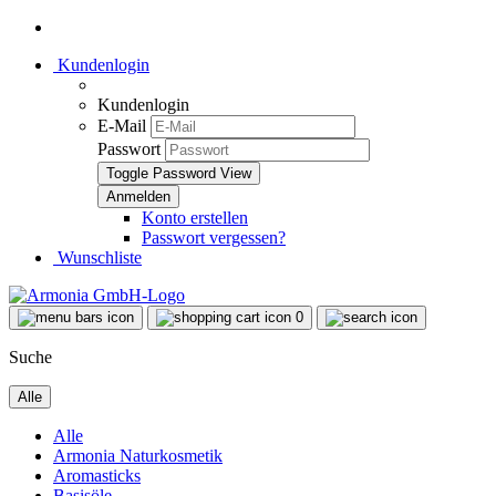
Kundenlogin
Kundenlogin
E-Mail
Passwort
Toggle Password View
Konto erstellen
Passwort vergessen?
Wunschliste
0
Suche
Alle
Alle
Armonia Naturkosmetik
Aromasticks
Basisöle