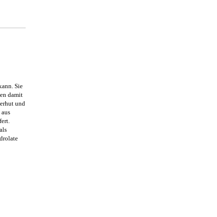
kann. Sie
nen damit
ierhut und
 aus
ert.
als
drolate