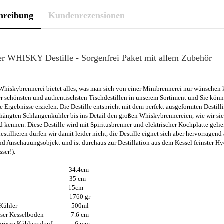
hreibung
Kundenrezensionen
ter WHISKY Destille - Sorgenfrei Paket mit allem Zubehör
 Whiskybrennerei bietet alles, was man sich von einer Minibrennerei nur wünschen 
der schönsten und authentischsten Tischdestillen in unserem Sortiment und Sie kön
ge Ergebnisse erzielen. Die Destille entspricht mit dem perfekt ausgeformten Destill
ängten Schlangenkühler bis ins Detail den großen Whiskybrennereien, wie wir sie
d kennen. Diese Destille wird mit Spiritusbrenner und elektrischer Kochplatte gelief
stillieren dürfen wir damit leider nicht, die Destille eignet sich aber hervorragend 
d Anschauungsobjekt und ist durchaus zur Destillation aus dem Kessel feinster Hy
ser!).
he 34.4cm
eite 35 cm
efe 15cm
icht 1760 gr
men Kühler 500ml
esser Kesselboden 7.6 cm
hgrösse Kühlerzulauf 6 mm