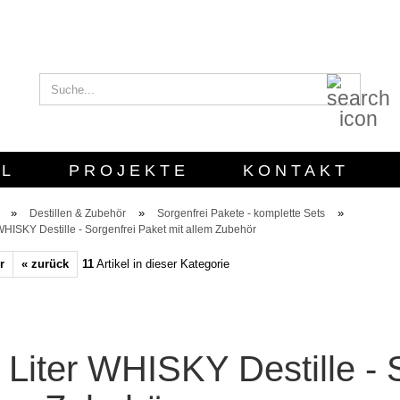
Suche..
E-Mail
Passwort
L
PROJEKTE
KONTAKT
G
»
»
»
Destillen & Zubehör
Sorgenfrei Pakete - komplette Sets
 WHISKY Destille - Sorgenfrei Paket mit allem Zubehör
Konto erstellen
r
« zurück
11
Artikel in dieser Kategorie
Passwort verges
 Liter WHISKY Destille - 