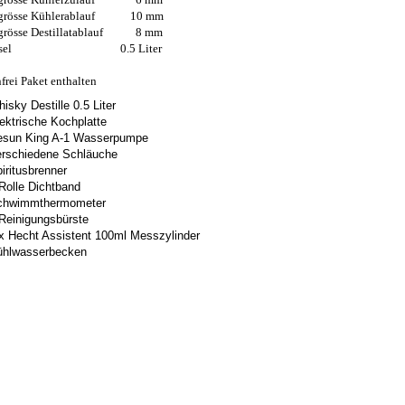
hgrösse Kühlerablauf 10 mm
grösse Destillatablauf 8 mm
nkessel 0.5 Liter
frei Paket enthalten
isky Destille 0.5 Liter
ektrische Kochplatte
esun King A-1 Wasserpumpe
rschiedene Schläuche
iritusbrenner
Rolle Dichtband
chwimmthermometer
Reinigungsbürste
x Hecht Assistent 100ml Messzylinder
ühlwasserbecken