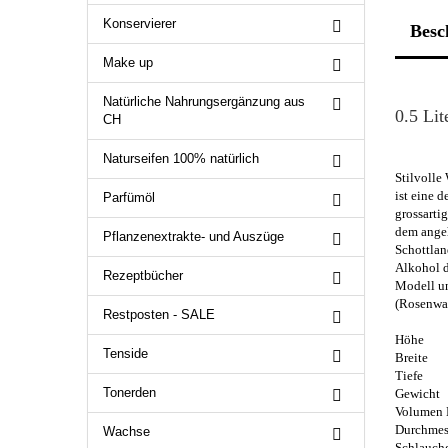
Konservierer
Besc
Make up
Natürliche Nahrungsergänzung aus
0.5 Li
CH
Naturseifen 100% natürlich
Stilvolle
ist eine 
Parfümöl
grossarti
dem angeh
Pflanzenextrakte- und Auszüge
Schottlan
Alkohol de
Rezeptbücher
Modell un
(Rosenwas
Restposten - SALE
Hö
Tenside
Br
Ti
Tonerden
Gew
Volu
Durchm
Wachse
Schlauc