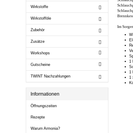
Schlauc
Wirkstoffe
Schlauch
Bren
Wirkstofföle
Im Sorgen
Zubehör
Wh
El
Zusätze
R
Ve
Workshops
Sp
1 
Gutscheine
S
1 
TWINT Nachzahlungen
1 
K
Informationen
Öffnungszeiten
Rezepte
Warum Armonia?