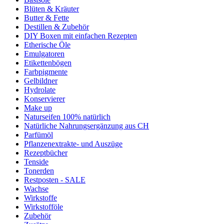
Blüten & Kräuter
Butter & Fette
Destillen & Zubehör
DIY Boxen mit einfachen Rezepten
Etherische Öle
Emulgatoren
Etikettenbögen
Farbpigmente
Gelbildner
Hydrolate
Konservierer
Make up
Naturseifen 100% natürlich
Natürliche Nahrungsergänzung aus CH
Parfümöl
Pflanzenextrakte- und Auszüge
Rezeptbücher
Tenside
Tonerden
Restposten - SALE
Wachse
Wirkstoffe
Wirkstofföle
Zubehör