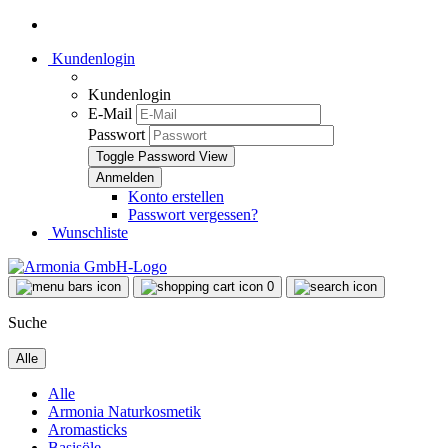
Kundenlogin
Kundenlogin
E-Mail
Passwort
Toggle Password View
Konto erstellen
Passwort vergessen?
Wunschliste
0
Suche
Alle
Alle
Armonia Naturkosmetik
Aromasticks
Basisöle