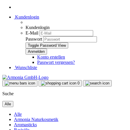
Kundenlogin
Kundenlogin
E-Mail
Passwort
Toggle Password View
Konto erstellen
Passwort vergessen?
Wunschliste
0
Suche
Alle
Alle
Armonia Naturkosmetik
Aromasticks
Basisöle