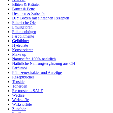
Blüten & Kräuter
Butter & Fette
Destillen & Zubehör
DIY Boxen mit einfachen Rezepten
Etherische Öle
Emulgatoren
Etikettenbögen
Farbpigmente
Gelbildner
Hydrolate
Konservierer
Make up
Naturseifen 100% natürlich
Natürliche Nahrungsergänzung aus CH
Parfümöl
Pflanzenextrakte- und Auszüge
Rezeptbücher
Tenside
Tonerden
Restposten - SALE
Wachse
Wirkstoffe
Wirkstofföle
Zubehör