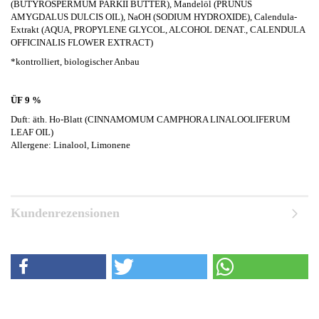
(BUTYROSPERMUM PARKII BUTTER), Mandelöl (PRUNUS
AMYGDALUS DULCIS OIL), NaOH (SODIUM HYDROXIDE), Calendula-
Extrakt (AQUA, PROPYLENE GLYCOL, ALCOHOL DENAT., CALENDULA
OFFICINALIS FLOWER EXTRACT)
*kontrolliert, biologischer Anbau
ÜF 9 %
Duft: äth. Ho-Blatt (CINNAMOMUM CAMPHORA LINALOOLIFERUM
LEAF OIL)
Allergene: Linalool, Limonene
Kundenrezensionen