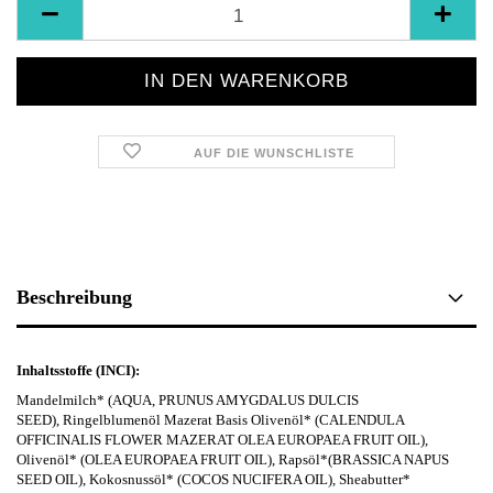
AUF DIE WUNSCHLISTE
Beschreibung
Inhaltsstoffe (INCI):
Mandelmilch* (AQUA, PRUNUS AMYGDALUS DULCIS
SEED), Ringelblumenöl Mazerat Basis Olivenöl* (CALENDULA
OFFICINALIS FLOWER MAZERAT OLEA EUROPAEA FRUIT OIL),
Olivenöl* (OLEA EUROPAEA FRUIT OIL), Rapsöl*(BRASSICA NAPUS
SEED OIL), Kokosnussöl* (COCOS NUCIFERA OIL), Sheabutter*