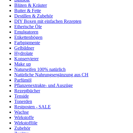
Blüten & Kräuter
Butter & Fette
Destillen & Zubehör
DIY Boxen mit einfachen Rezepten
Etherische Öle
Emulgatoren
Etikettenbögen
Farbpigmente
Gelbildner
Hydrolate
Konservierer
Make up
Naturseifen 100% natürlich
Natürliche Nahrungsergänzung aus CH
Parfümöl
Pflanzenextrakte- und Auszüge
Rezeptbücher
Tenside
Tonerden
Restposten - SALE
Wachse
Wirkstoffe
Wirkstofföle
Zubehör