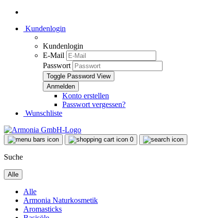
Kundenlogin
Kundenlogin
E-Mail
Passwort
Toggle Password View
Konto erstellen
Passwort vergessen?
Wunschliste
0
Suche
Alle
Alle
Armonia Naturkosmetik
Aromasticks
Basisöle