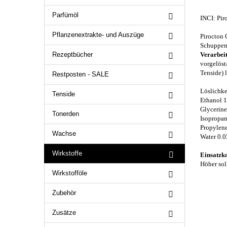
Parfümöl
INCI: Pir
Pflanzenextrakte- und Auszüge
Pirocton O
Schuppen,
Rezeptbücher
Verarbei
vorgelöst
Tenside) 
Restposten - SALE
Löslichke
Tenside
Ethanol 
Glycerine
Tonerden
Isopropan
Propylen
Wachse
Water 0.0
Wirkstoffe
Einsatzk
Höher sol
Wirkstofföle
Zubehör
Zusätze