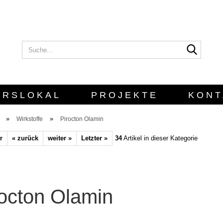
Suche..
E-Mail
Passwort
URSLOKAL
PROJEKTE
KONT
»
»
Wirkstoffe
Pirocton Olamin
r
« zurück
weiter »
Letzter »
34
Artikel in dieser Kategorie
Konto erstellen
Passwort verges
rocton Olamin