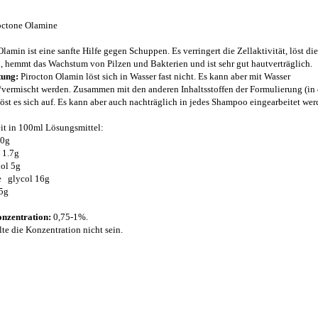
octone Olamine
lamin ist eine sanfte Hilfe gegen Schuppen. Es verringert die Zellaktivität, löst die
 hemmt das Wachstum von Pilzen und Bakterien und ist sehr gut hautverträglich.
tung:
Pirocton Olamin löst sich in Wasser fast nicht. Es kann aber mit Wasser
/vermischt werden. Zusammen mit den anderen Inhaltsstoffen der Formulierung (in 
löst es sich auf. Es kann aber auch nachträglich in jedes Shampoo eingearbeitet wer
it in 100ml Lösungsmittel:
10g
 1.7g
ol 5g
e glycol 16g
5g
onzentration:
0,75-1%.
lte die Konzentration nicht sein.