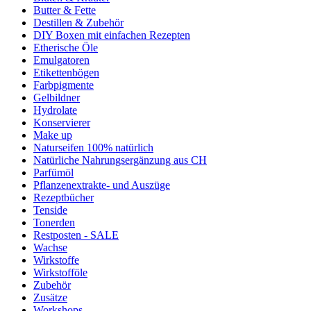
Butter & Fette
Destillen & Zubehör
DIY Boxen mit einfachen Rezepten
Etherische Öle
Emulgatoren
Etikettenbögen
Farbpigmente
Gelbildner
Hydrolate
Konservierer
Make up
Naturseifen 100% natürlich
Natürliche Nahrungsergänzung aus CH
Parfümöl
Pflanzenextrakte- und Auszüge
Rezeptbücher
Tenside
Tonerden
Restposten - SALE
Wachse
Wirkstoffe
Wirkstofföle
Zubehör
Zusätze
Workshops