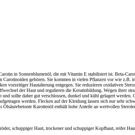
rotin in Sonnenblumenöl, die mit Vitamin E stabilisiert ist. Beta-Carot
den Carotinoiden gehören. Sie kommen in vielen Pflanzen vor wie z.B. i
irken vorzeitiger Hautalterung entgegen. Sie reduzieren oxidativen Stre
Stoffwechsel der Haut und regulieren die Keratinbildung. Wegen ihrer st
ch und sollte daher gut verschlossen, dunkel und kühl gelagert werden. C
 aufgetragen werden. Flecken auf der Kleidung lassen sich nur sehr sc
as Ölsäurebetonte Karottenöl enthält hohe Anteile an wertvollen Sterol
pröder, schuppiger Haut, trockener und schuppiger Kopfhaut, reifer H