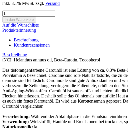
inkl. 8.1% MwSt. zzgl.
Versand
Auf die Wunschliste
Produkterinnerung
Beschreibung
Kundenrezensionen
Beschreibung
NCI: Helanthus annuus oil, Beta-Carotin, Tocopherol
I
Das tieforangenfarbene Carotinöl ist eine Lösung von ca. 0.3% Beta-Ca
Provitamin A bezeichnet. Carotine sind rote Naturfarbstoffe, die zu 
denn sie sind fettlöslich. Carotinoide sind gute Antioxidantien und w
verbessern die Zellteilung, verringern die Faltentiefe, erhöhen den 
Anti-Agiing-Wirkstoffen. Carotinöl ist sauerstoff- und lichtempfindli
Flecken hinterlassen. Deshalb sollte das Öl niemals pur auf die Haut
es auch ein fettes Karottenöl. Es wird aus Karottensamen gepresst. D
Carotinöl vergleichbar.
Verarbeitung:
Während der Abkühlphase in die Emulsion einrühren
Verwendung:
Wirkstofföl; Hautöle und Emulsionen bei trockener, s
Naturkosmetik:
ja