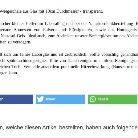
wiegeschale aus Glas mit 10cm Durchmesser - transparent.
ischer kleiner Helfer im Laboralltag und bei der Naturkosmetikherstellung. E
genaue Abmessen von Pulvern und Flüssigkeiten, sowie das Homogenisi
 Natrosol-Gels.
Ideal auch, zum Abdecken unserer Bechergläser um das Abda
iten zu verzögern.
lt sich um feines Laborglas und ist zerbrechlich. Sollte vorsichtig gehandha
nicht spülmaschinengeeignet. Bitte von Hand reinigen mit milden Reinigungsmi
ichen Tuch. Vermeide ausserdem punktuelle Hitzeeinwirkung (Bunsenbrenner
ingen kann.
len
tweet
teilen
, welche diesen Artikel bestellten, haben auch folgende 