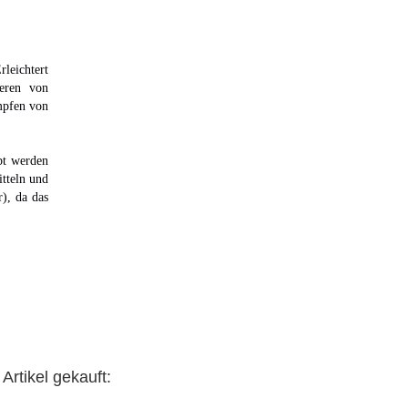
rleichtert
eren von
mpfen von
bt werden
tteln und
), da das
Artikel gekauft: