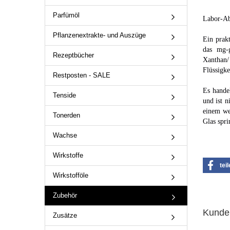
Parfümöl
Labor-Ab
Pflanzenextrakte- und Auszüge
Ein prakt
das mg-
Rezeptbücher
Xanthan/
Flüssigke
Restposten - SALE
Es hande
Tenside
und ist 
einem we
Tonerden
Glas spr
Wachse
Wirkstoffe
tei
Wirkstofföle
Zubehör
Kunden
Zusätze