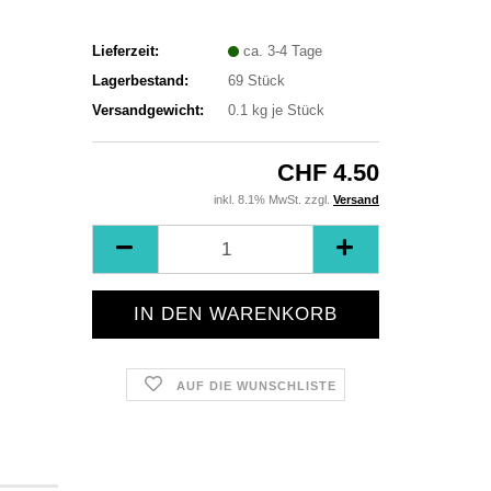
Lieferzeit:
ca. 3-4 Tage
Lagerbestand:
69
Stück
Versandgewicht:
0.1
kg je Stück
CHF 4.50
inkl. 8.1% MwSt. zzgl.
Versand
AUF DIE WUNSCHLISTE