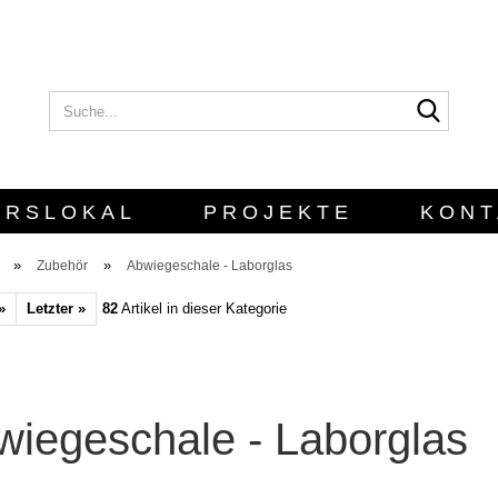
Suche..
E-Mail
Passwort
URSLOKAL
PROJEKTE
KONT
»
»
Zubehör
Abwiegeschale - Laborglas
»
Letzter »
82
Artikel in dieser Kategorie
Konto erstellen
Passwort vergesse
wiegeschale - Laborglas