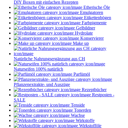
DIY Boxen mit einfachen Rezepten
Etherische Öle
Emulgatoren
Etikettenbögen
Farbpigmente
Gelbildner
Hydrolate
Konservierer
Make up
Natürliche Nahrungsergänzung aus CH
Naturseifen 100% natürlich
Parfümöl
Pflanzenextrakte- und Auszüge
Rezeptbücher
Restposten -
SALE
Tenside
Tonerden
Wachse
Wirkstoffe
Wirkstofföle