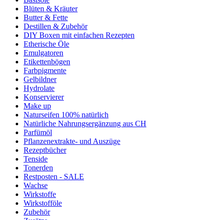
Blüten & Kräuter
Butter & Fette
Destillen & Zubehör
DIY Boxen mit einfachen Rezepten
Etherische Öle
Emulgatoren
Etikettenbögen
Farbpigmente
Gelbildner
Hydrolate
Konservierer
Make up
Naturseifen 100% natürlich
Natürliche Nahrungsergänzung aus CH
Parfümöl
Pflanzenextrakte- und Auszüge
Rezeptbücher
Tenside
Tonerden
Restposten - SALE
Wachse
Wirkstoffe
Wirkstofföle
Zubehör