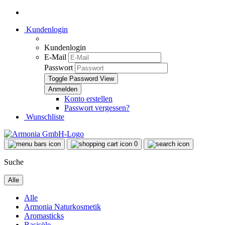
Kundenlogin
Kundenlogin
E-Mail
Passwort
Toggle Password View
Konto erstellen
Passwort vergessen?
Wunschliste
0
Suche
Alle
Alle
Armonia Naturkosmetik
Aromasticks
Basisöle