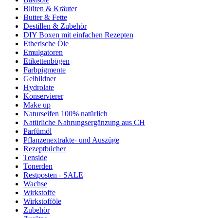
Blüten & Kräuter
Butter & Fette
Destillen & Zubehör
DIY Boxen mit einfachen Rezepten
Etherische Öle
Emulgatoren
Etikettenbögen
Farbpigmente
Gelbildner
Hydrolate
Konservierer
Make up
Naturseifen 100% natürlich
Natürliche Nahrungsergänzung aus CH
Parfümöl
Pflanzenextrakte- und Auszüge
Rezeptbücher
Tenside
Tonerden
Restposten - SALE
Wachse
Wirkstoffe
Wirkstofföle
Zubehör