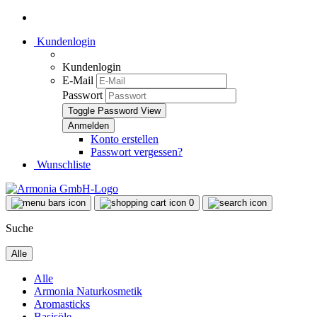
Kundenlogin
Kundenlogin
E-Mail
Passwort
Toggle Password View
Konto erstellen
Passwort vergessen?
Wunschliste
0
Suche
Alle
Alle
Armonia Naturkosmetik
Aromasticks
Basisöle