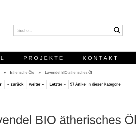
Suche..
E-Mail
Passwort
L
PROJEKTE
KONTAKT
G
»
»
Etherische Öle
Lavendel BIO ätherisches Öl
r
« zurück
weiter »
Letzter »
97
Artikel in dieser Kategorie
Konto erstellen
Passwort verges
endel BIO ätherisches Ö