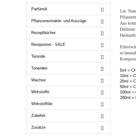
Parfümöl
Lat. Nam
Pflanzent
Pflanzenextrakte- und Auszüge
Aus kontr
Duftnote 
Rezeptbücher
Herkunfts
Restposten - SALE
Etherisch
es besond
Tenside
Kompress
Tonerden
5ml = CH
10ml = C
Wachse
20ml = C
50ml = C
Wirkstoffe
100ml = 
200ml = 
Wirkstofföle
Zubehör
Zusätze