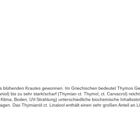
its blühenden Krautes gewonnen. Im Griechischen bedeutet Thymos Ge
niol) bis zu sehr stark/scharf (Thymian ct. Thymol, ct. Carvacrol) rei
Klima, Boden, UV-Strahlung) unterschiedliche biochemische Inhaltsstoffe
gen. Das Thymianöl ct. Linalool enthält einen sehr großen Anteil an Li