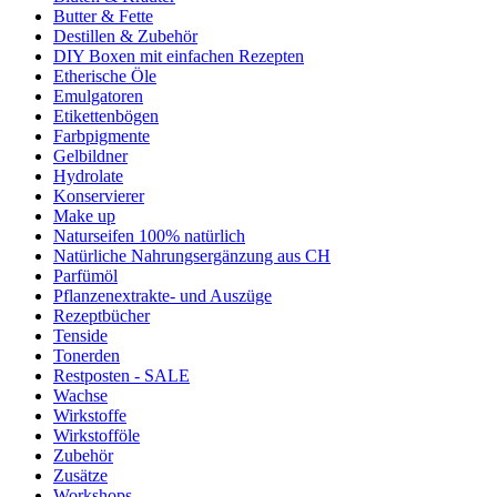
Butter & Fette
Destillen & Zubehör
DIY Boxen mit einfachen Rezepten
Etherische Öle
Emulgatoren
Etikettenbögen
Farbpigmente
Gelbildner
Hydrolate
Konservierer
Make up
Naturseifen 100% natürlich
Natürliche Nahrungsergänzung aus CH
Parfümöl
Pflanzenextrakte- und Auszüge
Rezeptbücher
Tenside
Tonerden
Restposten - SALE
Wachse
Wirkstoffe
Wirkstofföle
Zubehör
Zusätze
Workshops