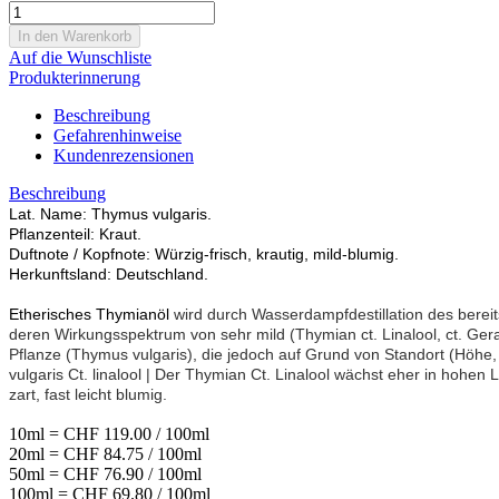
Auf die Wunschliste
Produkterinnerung
Beschreibung
Gefahrenhinweise
Kundenrezensionen
Beschreibung
Lat. Name: Thymus vulgaris.
Pflanzenteil: Kraut.
Duftnote / Kopfnote: Würzig-frisch, krautig, mild-blumig.
Herkunftsland: Deutschland.
Etherisches Thymianöl
wird durch Wasserdampfdestillation des bere
deren Wirkungsspektrum von sehr mild (Thymian ct. Linalool, ct. Gera
Pflanze (Thymus vulgaris), die jedoch auf Grund von Standort (Höhe, 
vulgaris
Ct. linalool
| Der Thymian Ct. Linalool wächst eher in hohen La
zart, fast leicht blumig.
10ml = CHF 119.00 / 100ml
20ml = CHF 84.75 / 100ml
50ml = CHF 76.90 / 100ml
100ml = CHF 69.80 / 100ml