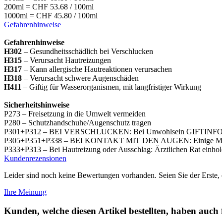
200ml = CHF 53.68 / 100ml
1000ml = CHF 45.80 / 100ml
Gefahrenhinweise
Gefahrenhinweise
H302
– Gesundheitsschädlich bei Verschlucken
H315
– Verursacht Hautreizungen
H317
– Kann allergische Hautreaktionen verursachen
H318
– Verursacht schwere Augenschäden
H411
– Giftig für Wasserorganismen, mit langfristiger Wirkung
Sicherheitshinweise
P273 – Freisetzung in die Umwelt vermeiden
P280 – Schutzhandschuhe/Augenschutz tragen
P301+P312 – BEI VERSCHLUCKEN: Bei Unwohlsein GIFTIN
P305+P351+P338 – BEI KONTAKT MIT DEN AUGEN: Einige Minu
P333+P313 – Bei Hautreizung oder Ausschlag: Ärztlichen Rat einho
Kundenrezensionen
Leider sind noch keine Bewertungen vorhanden. Seien Sie der Erste, 
Ihre Meinung
Kunden, welche diesen Artikel bestellten, haben auch 