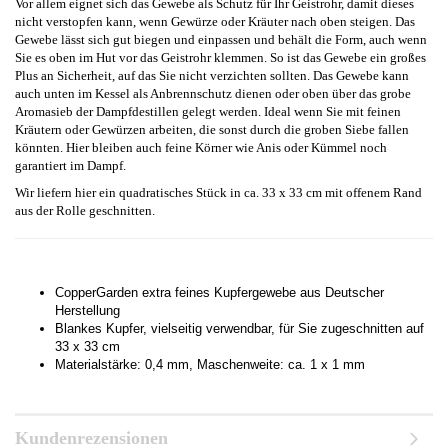
Vor allem eignet sich das Gewebe als Schutz für Ihr Geistrohr, damit dieses
nicht verstopfen kann, wenn Gewürze oder Kräuter nach oben steigen. Das
Gewebe lässt sich gut biegen und einpassen und behält die Form, auch wenn
Sie es oben im Hut vor das Geistrohr klemmen. So ist das Gewebe ein großes
Plus an Sicherheit, auf das Sie nicht verzichten sollten. Das Gewebe kann
auch unten im Kessel als Anbrennschutz dienen oder oben über das grobe
Aromasieb der Dampfdestillen gelegt werden. Ideal wenn Sie mit feinen
Kräutern oder Gewürzen arbeiten, die sonst durch die groben Siebe fallen
könnten. Hier bleiben auch feine Körner wie Anis oder Kümmel noch
garantiert im Dampf.
Wir liefern hier ein quadratisches Stück in ca. 33 x 33 cm mit offenem Rand
aus der Rolle geschnitten.
CopperGarden extra feines Kupfergewebe aus Deutscher
Herstellung
Blankes Kupfer, vielseitig verwendbar, für Sie zugeschnitten auf
33 x 33 cm
Materialstärke: 0,4 mm, Maschenweite: ca. 1 x 1 mm
Kundenrezensionen