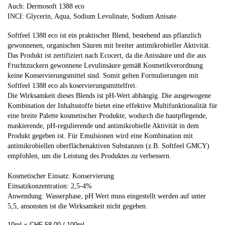
Auch: Dermosoft 1388 eco
INCI: Glycerin, Aqua, Sodium Levulinate, Sodium Anisate
Softfeel 1388 eco ist ein praktischer Blend, bestehend aus pflanzlich
gewonnenen, organischen Säuren mit breiter antimikrobieller Aktivität.
Das Produkt ist zertifiziert nach Ecocert, da die Anissäure und die aus
Fruchtzuckern gewonnene Levulinsäure gemäß Kosmetikverordnung
keine Konservierungsmittel sind. Somit gelten Formulierungen mit
Softfeel 1388 eco als koservierungsmittelfrei.
Die Wirksamkeit dieses Blends ist pH-Wert abhängig. Die ausgewogene
Kombination der Inhaltsstoffe bietet eine effektive Multifunktionalität für
eine breite Palette kosmetischer Produkte, wodurch die hautpflegende,
maskierende, pH-regulierende und antimikrobielle Aktivität in dem
Produkt gegeben ist. Für Emulsionen wird eine Kombination mit
antimikrobiellen oberflächenaktiven Substanzen (z.B. Softfeel GMCY)
empfohlen, um die Leistung des Produktes zu verbessern.
Kosmetischer Einsatz: Konservierung
Einsatzkonzentration: 2,5-4%
Anwendung: Wasserphase, pH Wert muss eingestellt werden auf unter
5,5, ansonsten ist die Wirksamkeit nicht gegeben.
10ml = CHF 58.00 / 100ml