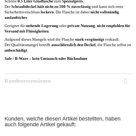
Schöne
0.5 Liter Glasflasche
zum
Spezialpreis
.
Der
Schraubdeckel hält nicht zu 100 % zuverlässig
und kann sich trotz
Sicherheitsverschluss
lockern
. Die Flasche ist daher
nicht vollständig
auslaufsicher
.
Geeignet für
stehende Lagerung
oder
private Nutzung
,
nicht empfohlen für
Versand mit Flüssigkeiten
.
Aufgrund dieses Mangels wird die Flasche
stark vergünstigt
verkauft.
Der Qualitätsmangel betrifft
ausschliesslich den Deckel
, die Flasche selbst ist
unbeschädigt
.
Sale / B-Ware – kein Umtausch oder Rücknahme
Kundenrezensionen
Kunden, welche diesen Artikel bestellten, haben
auch folgende Artikel gekauft: