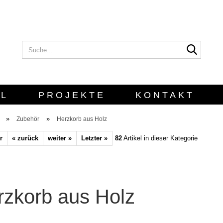
Suche..
E-Mail
Passwort
L
PROJEKTE
KONTAKT
G
»
»
Zubehör
Herzkorb aus Holz
r
« zurück
weiter »
Letzter »
82
Artikel in dieser Kategorie
Konto erstellen
Passwort verges
rzkorb aus Holz