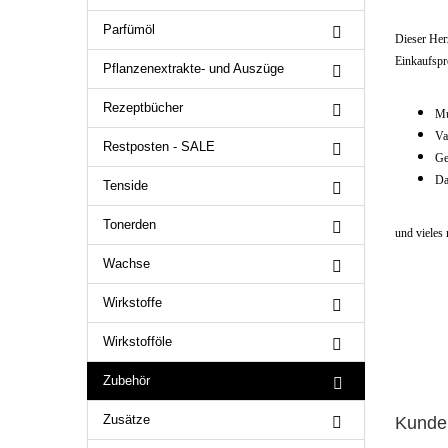
Parfümöl
Dieser Her
Einkaufspre
Pflanzenextrakte- und Auszüge
Rezeptbücher
Mu
Va
Restposten - SALE
Ge
Da
Tenside
Tonerden
und vieles 
Wachse
Wirkstoffe
Wirkstofföle
Zubehör
Zusätze
Kunden