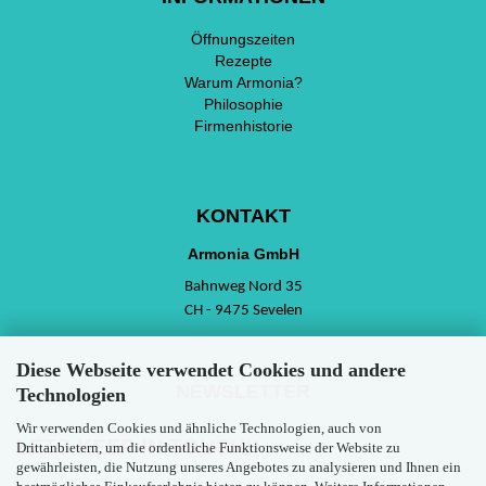
Öffnungszeiten
Rezepte
Warum Armonia?
Philosophie
Firmenhistorie
KONTAKT
Armonia GmbH
Bahnweg Nord 35
CH - 9475 Sevelen
Diese Webseite verwendet Cookies und andere
NEWSLETTER
Technologien
Wir verwenden Cookies und ähnliche Technologien, auch von
LETS KEEP IN TOUCH!!
Drittanbietern, um die ordentliche Funktionsweise der Website zu
gewährleisten, die Nutzung unseres Angebotes zu analysieren und Ihnen ein