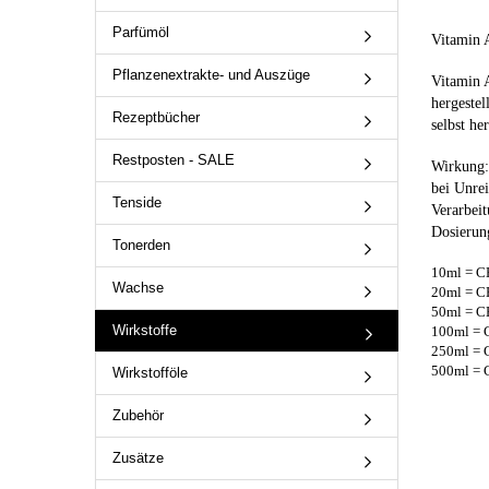
Parfümöl
Vitamin 
Pflanzenextrakte- und Auszüge
Vitamin A
hergestel
Rezeptbücher
selbst he
Restposten - SALE
Wirkung: 
bei Unrei
Tenside
Verarbei
Dosierun
Tonerden
10ml = C
Wachse
20ml = C
50ml = C
Wirkstoffe
100ml = 
250ml = 
500ml = 
Wirkstofföle
Zubehör
Zusätze