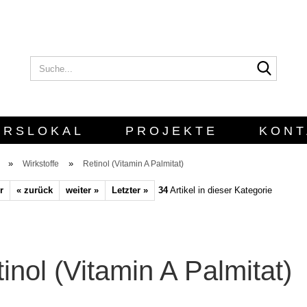
Suche..
E-Mail
Passwort
URSLOKAL
PROJEKTE
KONT
»
»
Wirkstoffe
Retinol (Vitamin A Palmitat)
r
« zurück
weiter »
Letzter »
34
Artikel in dieser Kategorie
Konto erstellen
Passwort vergesse
inol (Vitamin A Palmitat)