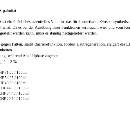
A-palmitat
 ist ein öllösliches essentielles Vitamin, das für kosmetische Zwecke synthetisc
lt wird. Da es bei der Ausübung ihrer Funktionen verbraucht wird und vom Kör
rgestellt werden kann, muss es ständig nachgeliefert werden.
gegen Falten, stärkt Barrierefunktion, fördert Hautregeneration, steigert die Ela
nheiten
tung: während Abkühlphase zugeben
g: 1 – 2 %
HF 71.00 / 100ml
HF 54.25 / 100ml
HF 49.30 / 100ml
CHF 44.80 / 100ml
CHF 34.40 / 100ml
CHF 29.74 / 100ml