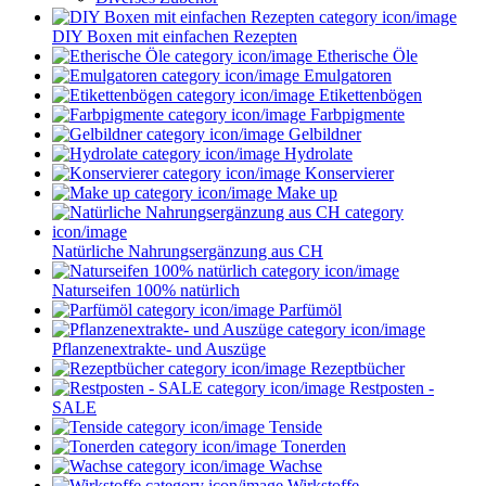
DIY Boxen mit einfachen Rezepten
Etherische Öle
Emulgatoren
Etikettenbögen
Farbpigmente
Gelbildner
Hydrolate
Konservierer
Make up
Natürliche Nahrungsergänzung aus CH
Naturseifen 100% natürlich
Parfümöl
Pflanzenextrakte- und Auszüge
Rezeptbücher
Restposten -
SALE
Tenside
Tonerden
Wachse
Wirkstoffe