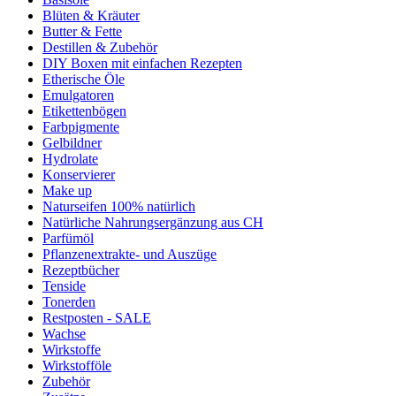
Blüten & Kräuter
Butter & Fette
Destillen & Zubehör
DIY Boxen mit einfachen Rezepten
Etherische Öle
Emulgatoren
Etikettenbögen
Farbpigmente
Gelbildner
Hydrolate
Konservierer
Make up
Naturseifen 100% natürlich
Natürliche Nahrungsergänzung aus CH
Parfümöl
Pflanzenextrakte- und Auszüge
Rezeptbücher
Tenside
Tonerden
Restposten - SALE
Wachse
Wirkstoffe
Wirkstofföle
Zubehör