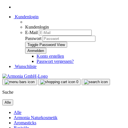
Kundenlogin
Kundenlogin
E-Mail
Passwort
Toggle Password View
Konto erstellen
Passwort vergessen?
Wunschliste
0
Suche
Alle
Alle
Armonia Naturkosmetik
Aromasticks
Basisöle