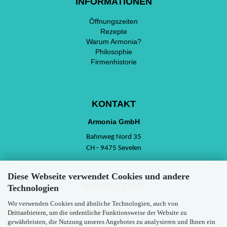
INFORMATIONEN
Öffnungszeiten
Rezepte
Warum Armonia?
Philosophie
Firmenhistorie
KONTAKT
Armonia GmbH
Bahnweg Nord 35
CH - 9475 Sevelen
Diese Webseite verwendet Cookies und andere
NEWSLETTER
Technologien
Wir verwenden Cookies und ähnliche Technologien, auch von
LETS KEEP IN TOUCH!!
Drittanbietern, um die ordentliche Funktionsweise der Website zu
gewährleisten, die Nutzung unseres Angebotes zu analysieren und Ihnen ein