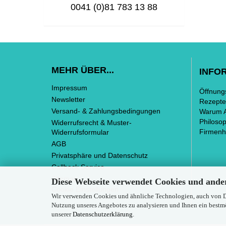
0041 (0)81 783 13 88
MEHR ÜBER...
INFO
Impressum
Öffnung
Newsletter
Rezepte
Versand- & Zahlungsbedingungen
Warum 
Philosop
Widerrufsrecht & Muster-
Firmenhi
Widerrufsformular
AGB
Privatsphäre und Datenschutz
Callback Service
Sitemap
Diese Webseite verwendet Cookies und ande
Cookie Einstellungen
Wir verwenden Cookies und ähnliche Technologien, auch von Dri
Nutzung unseres Angebotes zu analysieren und Ihnen ein bestmö
unserer
Datenschutzerklärung
.