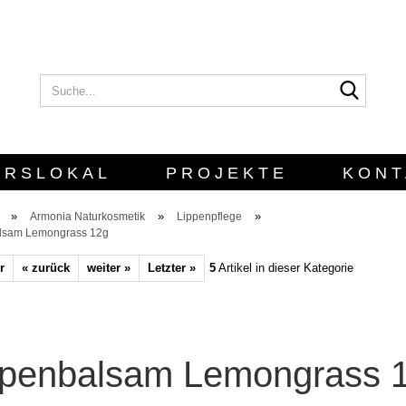
Suche..
E-Mail
Passwort
URSLOKAL
PROJEKTE
KONT
»
»
»
Armonia Naturkosmetik
Lippenpflege
lsam Lemongrass 12g
Konto erstellen
r
« zurück
weiter »
Letzter »
5
Artikel in dieser Kategorie
Passwort vergesse
ppenbalsam Lemongrass 