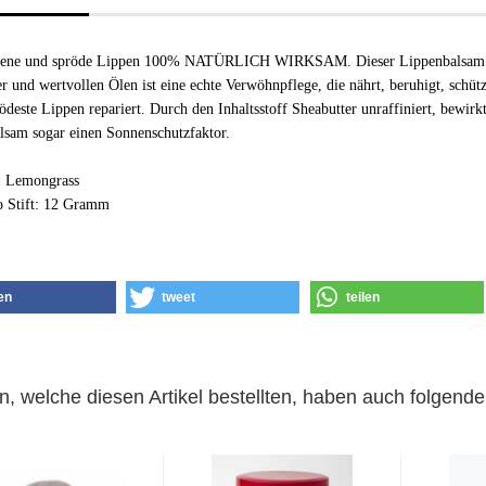
ckene und spröde Lippen 100% NATÜRLICH WIRKSAM. Dieser Lippenbalsam
r und wertvollen Ölen ist eine echte Verwöhnpflege, die nährt, beruhigt, schüt
rödeste Lippen repariert. Durch den Inhaltsstoff Sheabutter unraffiniert, bewirkt
lsam sogar einen Sonnenschutzfaktor.
: Lemongrass
o Stift: 12 Gramm
len
tweet
teilen
, welche diesen Artikel bestellten, haben auch folgende 