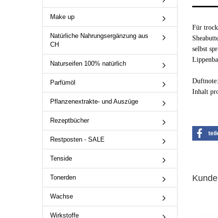
Make up
Für tro
Natürliche Nahrungsergänzung aus
Sheabutte
CH
selbst sp
Lippenba
Naturseifen 100% natürlich
Duftnote
Parfümöl
Inhalt pr
Pflanzenextrakte- und Auszüge
Rezeptbücher
tei
Restposten - SALE
Tenside
Kunden
Tonerden
Wachse
Wirkstoffe