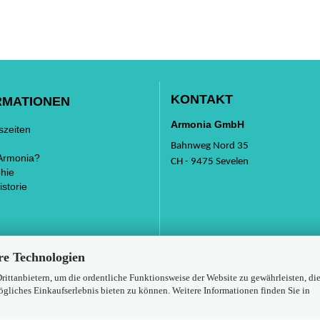
KONTAKT
RMATIONEN
Armonia GmbH
szeiten
Bahnweg Nord 35
Armonia?
CH - 9475 Sevelen
hie
storie
re Technologien
ttanbietern, um die ordentliche Funktionsweise der Website zu gewährleisten, di
gliches Einkaufserlebnis bieten zu können. Weitere Informationen finden Sie in