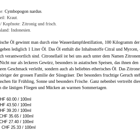
me:
C
ymbopogon nardus
.
eil: Kraut.
/ Kopfnote: Zitronig und frisch.
land: Indonesien.
rische Öl gewinnt man durch eine Wasserdampfdestillation, 100 Kilogramm der
rgeben lediglich 1 Liter Öl. Das Öl enthält die Inhaltsstoffe Citral und Myrcen, 
ch verantwortlich sind.
Citronellaöl ist bei uns auch unter dem Namen Zitrone
Nicht nur als leckeres Gewürz, besonders in asiatischen Speisen, das ihnen den
en Geschmack verleiht, sondern auch als beliebtes etherisches Öl. Das Zitronen
öriger der grossen Familie der Süssgräser. Der besonders fruchtige Geruch steh
schen für Frühling, Sonne und besonders Frische. Ganz nebenbei vertreibt die
h die lästigen Fliegen und Mücken an warmen Sommertagen.
HF 60.00 / 100ml
HF 43.50 / 100ml
HF 39.20 / 100ml
CHF 35.65 / 100ml
CHF 27.40 / 100ml
 CHF 25.33 / 100ml