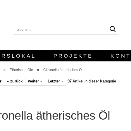
Suche..
E-Mail
Passwort
URSLOKAL
PROJEKTE
KONT
»
»
Etherische Öle
Citronella ätherisches Öl
r
« zurück
weiter »
Letzter »
97
Artikel in dieser Kategorie
Konto erstellen
Passwort vergesse
ronella ätherisches Öl