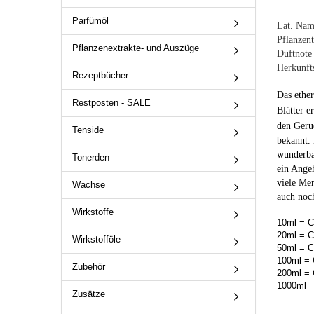
Parfümöl
Lat. Na
Pflanzent
Pflanzenextrakte- und Auszüge
Duftnote 
Herkunfts
Rezeptbücher
Das ethe
Restposten - SALE
Blätter e
den Geru
Tenside
bekannt. 
wunderbar
Tonerden
ein Angeh
viele Men
Wachse
auch noc
Wirkstoffe
10ml = C
20ml = C
Wirkstofföle
50ml = C
100ml = 
Zubehör
200ml = 
1000ml =
Zusätze