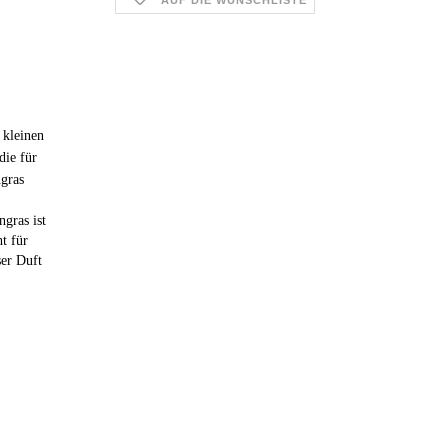
AUF DIE WUNSCHLISTE
 kleinen
die für
ngras
gras ist
t für
ser Duft